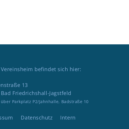
Vereinsheim befindet sich hier:
nstraße 13
Bad Friedrichshall-Jagstfeld
 über Parkplatz P2/Jahnhalle, Badstraße 10
essum
Datenschutz
Intern