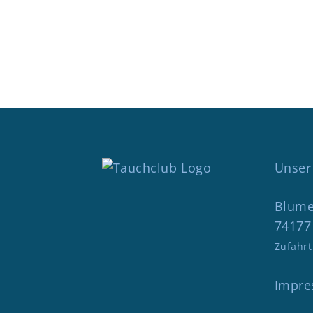
Unser 
Blume
74177 
Zufahrt
Impr